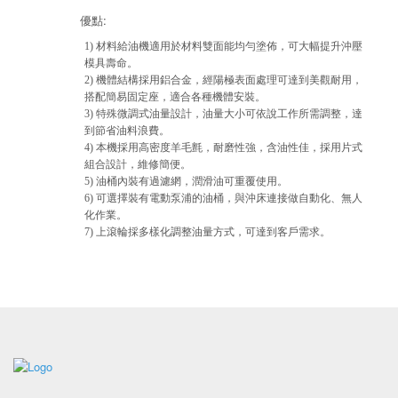
優點:
1) 材料給油機適用於材料雙面能均勻塗佈，可大幅提升沖壓
模具壽命。
2) 機體結構採用鋁合金，經陽極表面處理可達到美觀耐用，
搭配簡易固定座，適合各種機體安裝。
3) 特殊微調式油量設計，油量大小可依說工作所需調整，達
到節省油料浪費。
4) 本機採用高密度羊毛氈，耐磨性強，含油性佳，採用片式
組合設計，維修簡便。
5) 油桶內裝有過濾網，潤滑油可重覆使用。
6) 可選擇裝有電動泵浦的油桶，與沖床連接做自動化、無人
化作業。
7) 上滾輪採多樣化調整油量方式，可達到客戶需求。